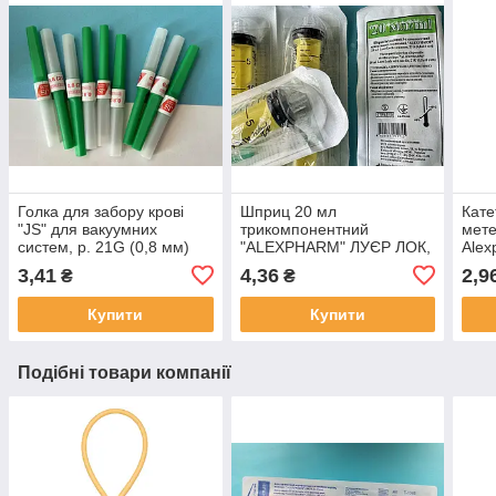
Голка для забору крові
Шприц 20 мл
Кате
"JS" для вакуумних
трикомпонентний
мете
систем, р. 21G (0,8 мм)
"ALEXPHARM" ЛУЄР ЛОК,
Alex
зелена 100шт./уп.
голка 21G (0,8х40 мм)
3,41
4,36
2,9
₴
₴
Купити
Купити
Подібні товари компанії