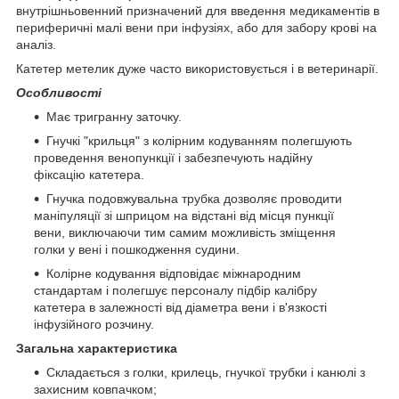
внутрішньовенний призначений для введення медикаментів в
периферичні малі вени при інфузіях, або для забору крові на
аналіз.
Катетер метелик дуже часто використовується і в ветеринарії.
Особливості
Має тригранну заточку.
Гнучкі "крильця" з колірним кодуванням полегшують
проведення венопункції і забезпечують надійну
фіксацію катетера.
Гнучка подовжувальна трубка дозволяє проводити
маніпуляції зі шприцом на відстані від місця пункції
вени, виключаючи тим самим можливість зміщення
голки у вені і пошкодження судини.
Колірне кодування відповідає міжнародним
стандартам і полегшує персоналу підбір калібру
катетера в залежності від діаметра вени і в'язкості
інфузійного розчину.
Загальна характеристика
Складається з голки, крилець, гнучкої трубки і канюлі з
захисним ковпачком;