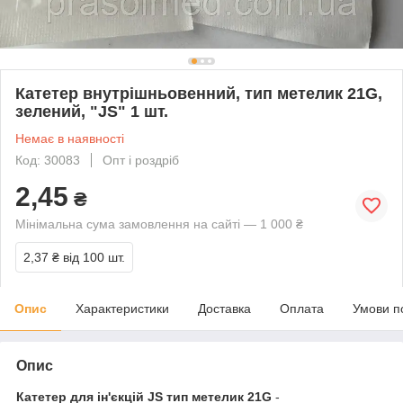
Катетер внутрішньовенний, тип метелик 21G,
зелений, "JS" 1 шт.
Немає в наявності
Код: 30083
Опт і роздріб
2,45
₴
Мінімальна сума замовлення на сайті — 1 000 ₴
2,37 ₴
від 100 шт.
Опис
Характеристики
Доставка
Оплата
Умови п
Опис
Катетер для ін'єкцій JS
тип метелик 21G
-