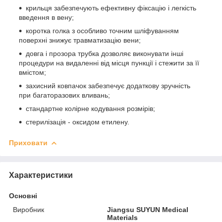
крильця забезпечують ефективну фіксацію і легкість
введення в вену;
коротка голка з особливо точним шліфуванням
поверхні знижує травматизацію вени;
довга і прозора трубка дозволяє виконувати інші
процедури на видаленні від місця пункції і стежити за її
вмістом;
захисний ковпачок забезпечує додаткову зручність
при багаторазових вливань;
стандартне колірне кодування розмірів;
стерилізація - оксидом етилену.
Приховати
Характеристики
Основні
Виробник
Jiangsu SUYUN Medical
Materials