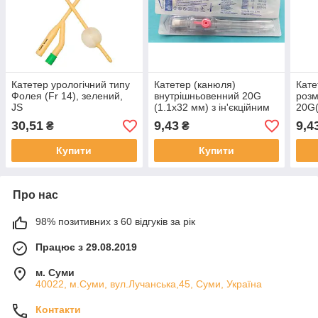
Катетер урологічний типу
Катетер (канюля)
Кате
Фолея (Fr 14), зелений,
внутрішньовенний 20G
розм
JS
(1.1x32 мм) з ін'єкційним
20G
портом "ALEXPHARM"
з ін
30,51
9,43
9,4
₴
₴
крил
IGA
Купити
Купити
Про нас
98% позитивних з 60 відгуків за рік
Працює з 29.08.2019
м. Суми
40022, м.Суми, вул.Лучанська,45, Суми, Україна
Контакти