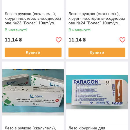
Лезо з ручкою (скальпель),
Лезо з ручкою (скальпель),
хірургічне,стерильне,однораз
хірургічне,стерильне,однораз
ове №23 "Волес" 10шт./уп.
ове №24 "Волес" 10шт./уп.
В наявності
В наявності
11,14
11,14
₴
₴
Купити
Купити
Лезо з ручкою (скальпель),
Лезо хірургічне для