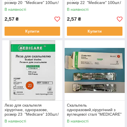
розмір 20 "Medicare" 100шт./
розмір 22 "Medicare" 100шт./
уп.
уп.
В наявності
В наявності
2,57
2,57
₴
₴
Купити
Купити
Лезо для скальпеля
Скальпель
хірургічне, одноразове,
одноразовий,хірургічний з
розмір 23 "Medicare" 100шт./
вуглецевої сталі "MEDICARE"
уп.
№10 (10шт./уп.)
В наявності
В наявності