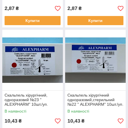
2,87
2,87
₴
₴
Купити
Купити
Скальпель хірургічний,
Скальпель хірургічний
одноразовий №23 "
одноразовий,стерильний
ALEXPHARM" 10шт./уп.
№22 " ALEXPHARM" 10шт./уп.
В наявності
В наявності
10,43
10,43
₴
₴