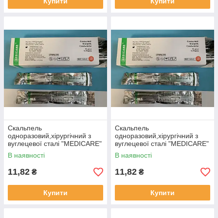
Купити
Купити
Скальпель
Скальпель
одноразовий,хірургічний з
одноразовий,хірургічний з
вуглецевої сталі "MEDICARE"
вуглецевої сталі "MEDICARE"
№22 (10шт./уп.)
№22 (10шт./уп.)
В наявності
В наявності
11,82
11,82
₴
₴
Купити
Купити