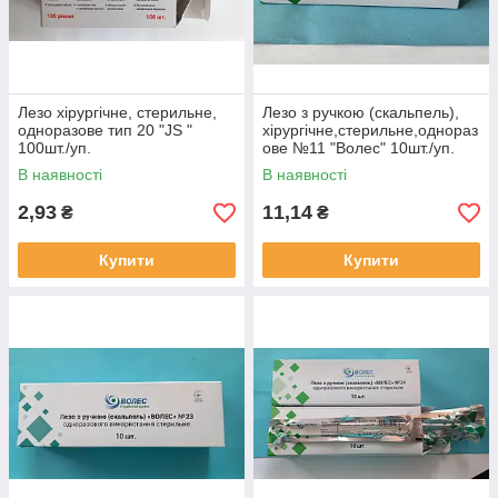
Лезо хірургічне, стерильне,
Лезо з ручкою (скальпель),
одноразове тип 20 "JS "
хірургічне,стерильне,однораз
100шт./уп.
ове №11 "Волес" 10шт./уп.
В наявності
В наявності
2,93
11,14
₴
₴
Купити
Купити