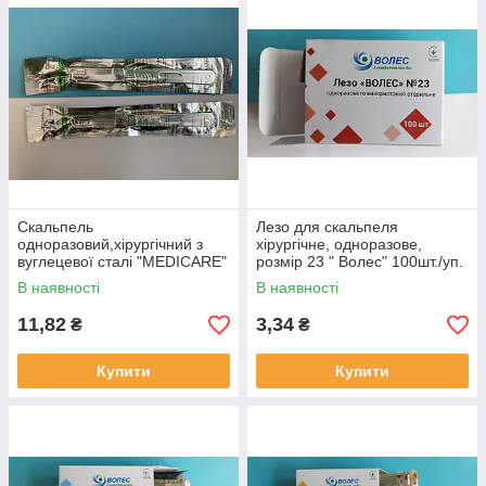
Скальпель
Лезо для скальпеля
одноразовий,хірургічний з
хірургічне, одноразове,
вуглецевої сталі "MEDICARE"
розмір 23 " Волес" 100шт./уп.
№23 (10шт./уп.)
В наявності
В наявності
11,82
3,34
₴
₴
Купити
Купити