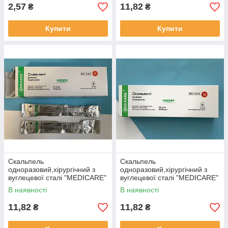
2,57
11,82
₴
₴
Купити
Купити
Скальпель
Скальпель
одноразовий,хірургічний з
одноразовий,хірургічний з
вуглецевої сталі "MEDICARE"
вуглецевої сталі "MEDICARE"
№11 (10шт./уп.)
№21 (10шт./уп.)
В наявності
В наявності
11,82
11,82
₴
₴