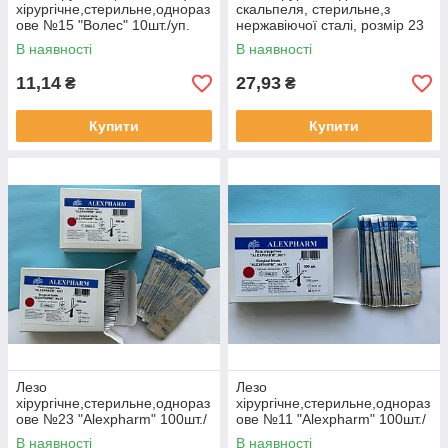
хірургічне,стерильне,однораз
скальпеля, стерильне,з
ове №15 "Волес" 10шт./уп.
нержавіючої сталі, розмір 23
"Paragon " 100шт./уп.
В наявності
В наявності
11,14
27,93
₴
₴
Купити
Купити
Лезо
Лезо
хірургічне,стерильне,однораз
хірургічне,стерильне,однораз
ове №23 "Alexpharm" 100шт./
ове №11 "Alexpharm" 100шт./
уп.
уп.
В наявності
В наявності