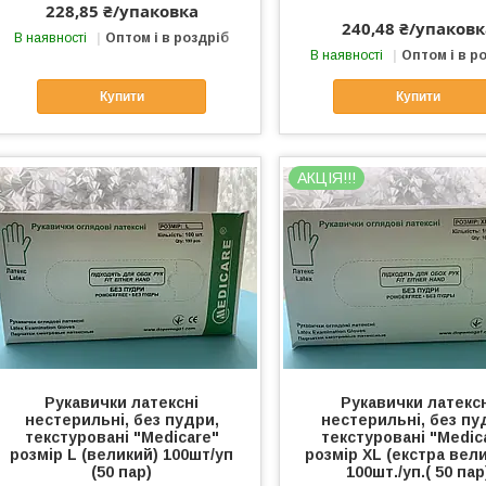
228,85 ₴/упаковка
240,48 ₴/упаковк
В наявності
Оптом і в роздріб
В наявності
Оптом і в р
Купити
Купити
АКЦІЯ!!!
Рукавички латексні
Рукавички латекс
нестерильні, без пудри,
нестерильні, без пу
текстуровані "Меdiсare"
текстуровані "Меdiс
розмір L (великий) 100шт/уп
розмір XL (екстра вели
(50 пар)
100шт./уп.( 50 пар