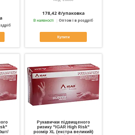
178,42 ₴/упаковка
а
В наявності
Оптом і в роздріб
оздріб
Купити
ного
Рукавички підвищеного
isk"
ризику "IGAR High Risk"
0шт/
розмір ХL (екстра великий)