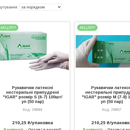
АКЦІЯ!!!
АКЦІЯ!!!
Рукавички латексні
Рукавички латекс
нестерильні припудрені
нестерильні припуд
"IGAR" розмір S (6-7) 100шт/
"IGAR" розмір M (7-8) 
уп (50 пар)
уп (50 пар)
28684
28857
210,25 ₴/упаковка
210,25 ₴/упаковк
В наявності
Оптом і в роздріб
В наявності
Оптом і в р