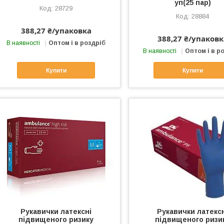
уп(25 пар)
28729
28884
388,27 ₴/упаковка
388,27 ₴/упаковк
В наявності
Оптом і в роздріб
В наявності
Оптом і в р
Купити
Купити
Рукавички латексні
Рукавички латекс
підвищеного ризику
підвищеного ризи