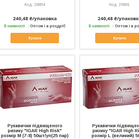
28854
29901
240,48 ₴/упаковка
240,48 ₴/упаковк
В наявності
Оптом і в роздріб
В наявності
Оптом і в р
Купити
Купити
Рукавички підвищеного
Рукавички підвище
ризику "IGAR High Risk"
ризику "IGAR High R
розмір М (7-8) 50шт/уп(25 пар)
розмір L (великий) 5