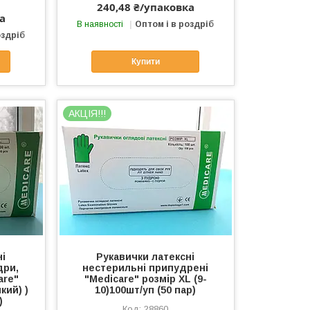
240,48 ₴/упаковка
а
В наявності
Оптом і в роздріб
оздріб
Купити
АКЦІЯ!!!
ні
Рукавички латексні
дри,
нестерильні припудрені
are"
"Меdiсare" розмір XL (9-
кий) )
10)100шт/уп (50 пар)
)
28860