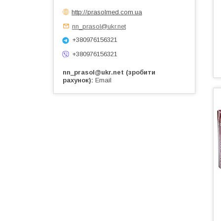
http://prasolmed.com.ua
nn_prasol@ukr.net
+380976156321
+380976156321
nn_prasol@ukr.net (зробити
рахунок)
Email