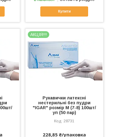
Купити
АКЦІЯ!!!
ні
Рукавички латексні
дри
нестерильні без пудри
100шт/
"IGAR" розмір М (7-8) 100шт/
уп (50 пар)
28731
а
228,85 ₴/упаковка