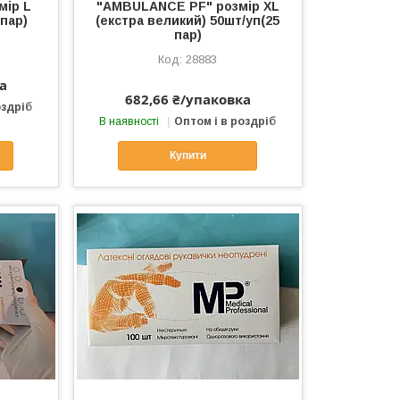
мір L
"AMBULANCE PF" розмір XL
 пар)
(екстра великий) 50шт/уп(25
пар)
28883
а
682,66 ₴/упаковка
оздріб
В наявності
Оптом і в роздріб
Купити