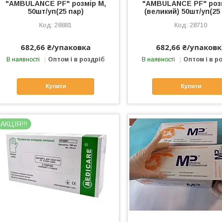
"AMBULANCE PF" розмір M,
"AMBULANCE PF" роз
50шт/уп(25 пар)
(великий) 50шт/уп(25
28881
28710
682,66 ₴/упаковка
682,66 ₴/упаковк
В наявності
Оптом і в роздріб
В наявності
Оптом і в р
Купити
Купити
АКЦІЯ!!!