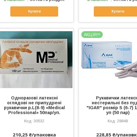
Купити
Купити
АКЦІЯ!!!
Одноразові латексні
Рукавички латекс
оглядові не припудрені
нестерильні без пу
рукавички р.L(8-9) «Medical
"IGAR" розмір S (6-7) 
Professional» 50пар/уп.
уп (50 пар)
30532
28848
210,25 ₴/упаковка
228,85 ₴/упаковк