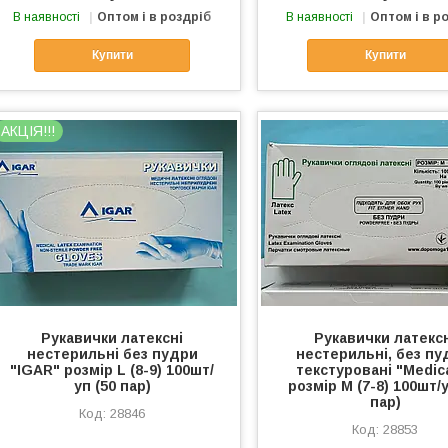
В наявності
Оптом і в роздріб
В наявності
Оптом і в р
Купити
Купити
АКЦІЯ!!!
Рукавички латексні
Рукавички латекс
нестерильні без пудри
нестерильні, без пу
"IGAR" розмір L (8-9) 100шт/
текстуровані "Меdiс
уп (50 пар)
розмір М (7-8) 100шт/у
пар)
28846
28853