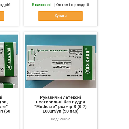
оздріб
В наявності
Оптом і в роздріб
Купити
ні
Рукавички латексні
дри,
нестерильні без пудри
are"
"Меdiсare" розмір S (6-7)
п (50
100шт/уп (50 пар)
28852