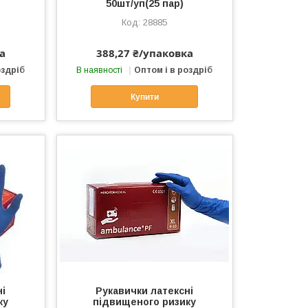
50шт/уп(25 пар)
28885
а
388,27 ₴/упаковка
оздріб
В наявності
Оптом і в роздріб
Купити
ні
Рукавички латексні
ку
підвищеного ризику