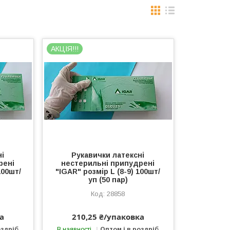
АКЦІЯ!!!
ні
Рукавички латексні
рені
нестерильні припудрені
100шт/
"IGAR" розмір L (8-9) 100шт/
уп (50 пар)
28858
а
210,25 ₴/упаковка
оздріб
В наявності
Оптом і в роздріб