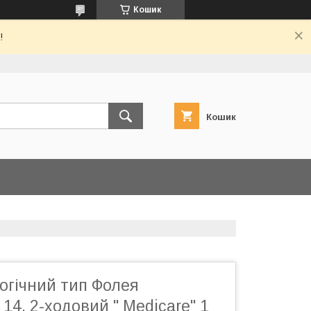
Кошик
!
Кошик
огічний тип Фолея
14, 2-ходовий " Medicare" 1