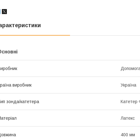
арактеристики
Основні
иробник
Допомога
раїна виробник
Україна
ип зонда/катетера
Катетер
атеріал
Латекс
Довжина
400 мм