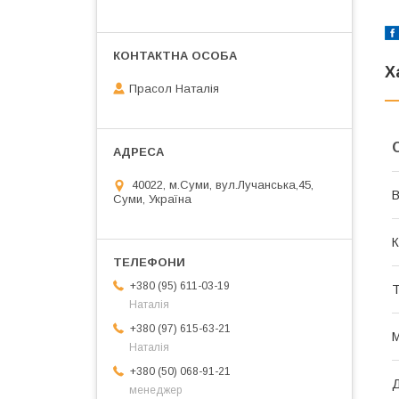
Х
Прасол Наталія
40022, м.Суми, вул.Лучанська,45,
В
Суми, Україна
К
+380 (95) 611-03-19
Т
Наталія
+380 (97) 615-63-21
М
Наталія
+380 (50) 068-91-21
менеджер