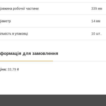
овжина робочої частини
339 мм
іаметр
14 мм
ількість в упаковці
10 шт.
нформація для замовлення
іна:
33,79 ₴