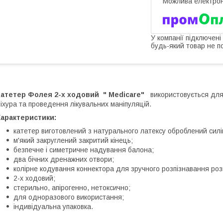
У компанії підключені
будь-який товар не п
Катетер Фолея 2-х ходовий " Medicare"
використовується для 
іхура та проведення лікувальних маніпуляцій.
Характеристики:
катетер виготовлений з натурального латексу оброблений силі
м'який закруглений закритий кінець;
безпечне і симетричне надування балона;
два бічних дренажних отвори;
колірне кодування коннектора для зручного розпізнавання роз
2-х ходовий;
стерильно, апірогенно, нетоксично;
для одноразового використання;
індивідуальна упаковка.