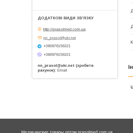
Д
Д
http://prasolmed.com.ua
nn_prasol@ukr.net
К
+380976156321
+380976156321
nn_prasol@ukr.net (зробити
І
рахунок)
Email
Ц
Медицинские товары оптом prasolmed.com.ua