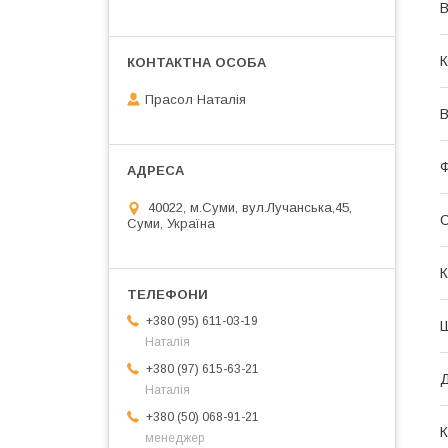
В
К
Прасол Наталія
В
40022, м.Суми, вул.Лучанська,45,
С
Суми, Україна
К
+380 (95) 611-03-19
Наталія
+380 (97) 615-63-21
Наталія
+380 (50) 068-91-21
К
менеджер