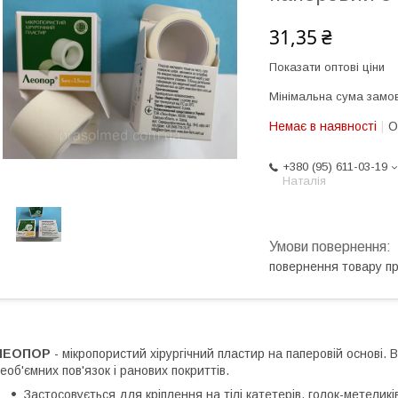
31,35 ₴
Показати оптові ціни
Мінімальна сума замов
Немає в наявності
О
+380 (95) 611-03-19
Наталія
повернення товару п
ЛЕОПОР
- мікропористий хірургічний пластир на паперовій основі.
еоб'ємних пов'язок і ранових покриттів.
Застосовується для кріплення на тілі катетерів, голок-метелик