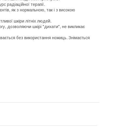
рс радіаційної терапії.
нтів, як з нормальною, так і з високою
ивої ​​шкіри літніх людей.
огу, дозволяючи шкірі "дихати", не викликає
ивається без використання ножиць. Знімається