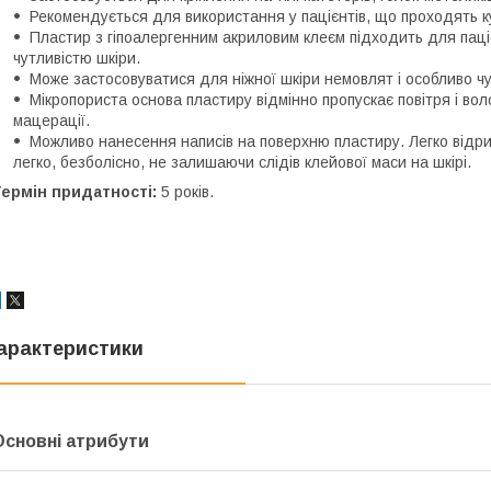
Рекомендується для використання у пацієнтів, що проходять ку
Пластир з гіпоалергенним акриловим клеєм підходить для паціє
чутливістю шкіри.
Може застосовуватися для ніжної шкіри немовлят і особливо чутл
Мікропориста основа пластиру відмінно пропускає повітря і вол
мацерації.
Можливо нанесення написів на поверхню пластиру. Легко відр
легко, безболісно, ​​не залишаючи слідів клейової маси на шкірі.
ермін придатності:
5 років.
арактеристики
Основні атрибути