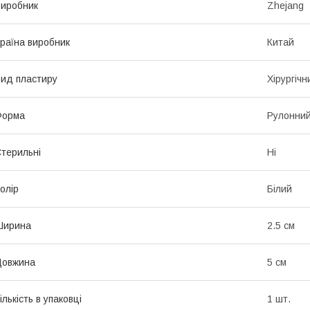
иробник
Zhejang
раїна виробник
Китай
ид пластиру
Хірургічн
Форма
Рулонни
терильні
Ні
олір
Білий
Ширина
2.5 см
Довжина
5 см
ількість в упаковці
1 шт.