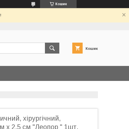
Кошик
!
Кошик
чний, хірургічний,
м х 2,5 см "Леопор " 1шт.