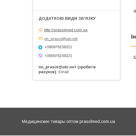
Ф
http://prasolmed.com.ua
І
nn_prasol@ukr.net
+380976156321
+380976156321
Ц
nn_prasol@ukr.net (зробити
рахунок)
Email
Медицинские товары оптом prasolmed.com.ua