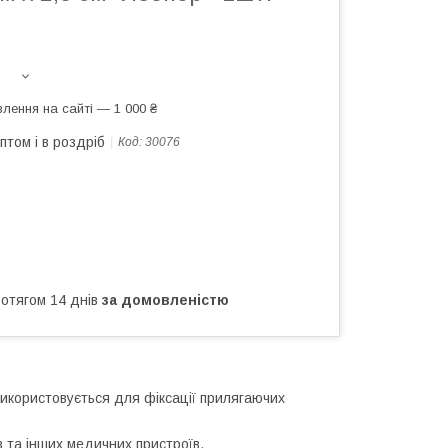
лення на сайті — 1 000 ₴
птом і в роздріб
Код:
30076
ротягом 14 днів
за домовленістю
 Використовується для фіксації прилягаючих
ів та інших медичних пристроїв.