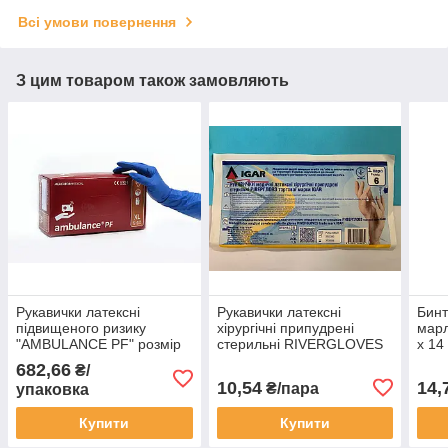
Всі умови повернення
З цим товаром також замовляють
Рукавички латексні
Рукавички латексні
Бин
підвищеного ризику
хірургічні припудрені
марл
"AMBULANCE PF" розмір
стерильні RIVERGLOVES
х 14
XL (екстра великий) 50шт/
"IGAR" р.6 (50пар /100шт
682,66
₴/
уп(25 пар)
в уп.)
10,54
14,
₴/пара
упаковка
Купити
Купити