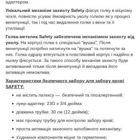
адаптером.
Унікальний механізм захисту Safety
фіксує голку в міцному
чохлі, повністю усуває ймовірність уколу голкою як у процесі
венепункції, так і під час видалення голки з вени та її
утилізації.
Голка-метелик Safety забезпечена механізмом захисту від
уколу.
На корпусі голки є спеціальні "вушка". Після
венепункції потрібно натиснути на "вушка" та потягнути за
них. Голка одразу втягується в пластиковий корпус і надійно в
ньому фіксується. За такого способу механізм захисту буде
активований тільки після венепункції й випадкова його
активація неможлива.
Характеристики безпечного набору для забору крові
SAFETY:
не містить латексу — безпечний та гіпоалергенний;
луер-адаптер: 23G x 3/4 дюйма;
довжина трубки: 30 см (12 дюймів);
має прозору трубку для контролю забору крові;
проста активація захисного запобіжного механізму;
з'єднання компонентів міцне та герметичне;