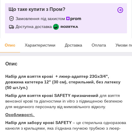
Що таке купити з Пром?
Замовлення під захистом
Доступна доставка
Опис
Характеристики
Доставка
Оплата
Умови п
Опис
Набір для взяття крові + люер-адаптер 23Gx3/4",
довжина катетера 12" (30 см), стерильний, без латексу
(50 шт./уп.)
Набір для взяття крові SAFETY призначений
для взяття
венозної крові та діагностики in vitro з підвищеною безпекою
для медичного персоналу від мимовільного відколу.
Особливості.
Набір для забору крові SAFETY
– це стерильна одноразова
канюля з крильцями, яка з'єднана гнучкою трубкою з люер-