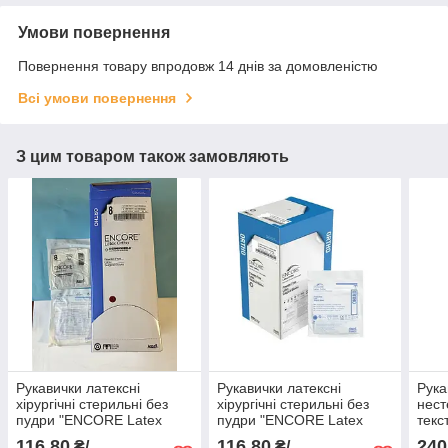
Умови повернення
Повернення товару впродовж 14 днів за домовленістю
Всі умови повернення
З цим товаром також замовляють
Рукавички латексні
Рукавички латексні
Рука
хірургічні стерильні без
хірургічні стерильні без
нест
пудри "ENCORE Latex
пудри "ENCORE Latex
текс
Ortho" розмір 8,0
Ortho" розмір 7,0
розм
116,80
116,80
240
₴/
₴/