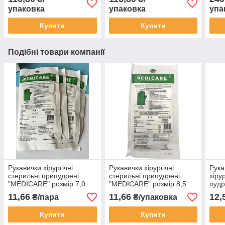
вели
упаковка
упаковка
упа
пар)
Купити
Купити
Подібні товари компанії
Рукавички хірургічні
Рукавички хірургічні
Рука
стерильні припудрені
стерильні припудрені
хіру
"MEDICARE" розмір 7,0
"MEDICARE" розмір 8,5
пуд
(50пар/уп)
(50пар/уп)
IGAR
11,66
11,66
12,
₴/пара
₴/упаковка
1пар
Купити
Купити