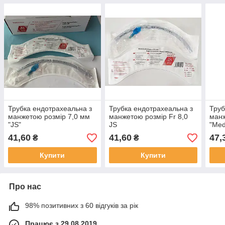
Трубка ендотрахеальна з
Трубка ендотрахеальна з
Труб
манжетою розмір 7,0 мм
манжетою розмір Fr 8,0
манж
"JS"
JS
"Med
41,60
41,60
47,
₴
₴
Купити
Купити
Про нас
98% позитивних з 60 відгуків за рік
Працює з 29.08.2019