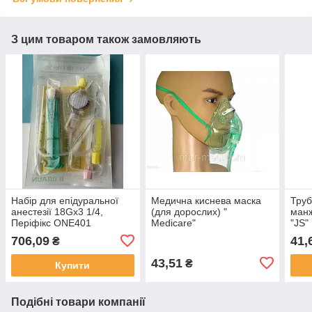
З цим товаром також замовляють
Набір для епідуральної
Медична киснева маска
Труб
анестезії 18Gх3 1/4,
(для дорослих) "
манж
Періфікс ONE401
Medicare"
"JS"
(4514017С)
706,09
41,
₴
43,51
₴
Купити
Подібні товари компанії