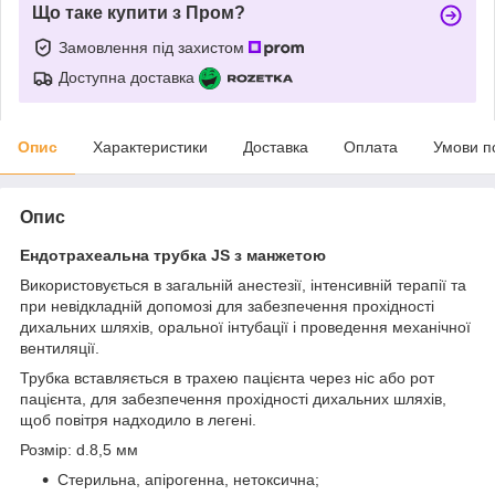
Що таке купити з Пром?
Замовлення під захистом
Доступна доставка
Опис
Характеристики
Доставка
Оплата
Умови п
Опис
Ендотрахеальна трубка JS з манжетою
Використовується в загальній анестезії, інтенсивній терапії та
при невідкладній допомозі для забезпечення прохідності
дихальних шляхів, оральної інтубації і проведення механічної
вентиляції.
Трубка вставляється в трахею пацієнта через ніс або рот
пацієнта, для забезпечення прохідності дихальних шляхів,
щоб повітря надходило в легені.
Розмір: d.8,5 мм
Стерильна, апірогенна, нетоксична;