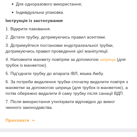
Для одноразового використання;
Індивідуальна упаковка.
Інструкція із застосування
1. Відкрити паковання.
2. Дістати трубку, дотримуючись правил асептики.
3. Дотримуйтеся постановки ендотрахеальної трубки,
дотримуючись правил проведення цієї маніпуляції.
4. Наповнити манжету повітрям за допомогою
шприца
(для
трубок із манжетою).
5. Під'єднати трубку до апарата ІВЛ, мішка Амбу.
6. За потреби видалення трубки спочатку видалити повітря з
манжетки за допомогою шприца (для трубок із манжетою), а
потім обережно видалити й саму трубку після санації ВДП.
7. Після використання утилізувати відповідно до вимог
чинного законодавства.
Приховати