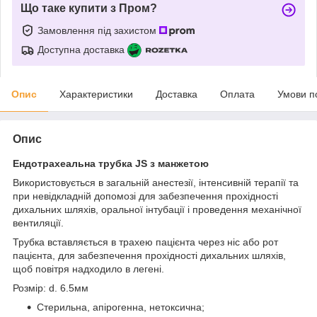
Що таке купити з Пром?
Замовлення під захистом
Доступна доставка
Опис
Характеристики
Доставка
Оплата
Умови п
Опис
Ендотрахеальна трубка JS з манжетою
Використовується в загальній анестезії, інтенсивній терапії та
при невідкладній допомозі для забезпечення прохідності
дихальних шляхів, оральної інтубації і проведення механічної
вентиляції.
Трубка вставляється в трахею пацієнта через ніс або рот
пацієнта, для забезпечення прохідності дихальних шляхів,
щоб повітря надходило в легені.
Розмір: d. 6.5мм
Стерильна, апірогенна, нетоксична;