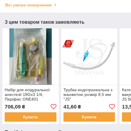
Всі умови повернення
З цим товаром також замовляють
Набір для епідуральної
Трубка ендотрахеальна з
Кате
анестезії 18Gх3 1/4,
манжетою розмір 8,5 мм
ваку
Періфікс ONE401
"JS"
JS б
(4514017С)
706,09
41,60
13,
₴
₴
Купити
Купити