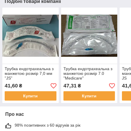
Подібні товари компанії
Трубка ендотрахеальна з
Трубка ендотрахеальна з
Труб
манжетою розмір 7,0 мм
манжетою розмір 7.0
манж
"JS"
"Medicare"
JS
41,60
47,31
41,
₴
₴
Купити
Купити
Про нас
98% позитивних з 60 відгуків за рік