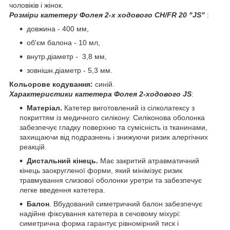
чоловіків і жінок.
Розміри катетеру Фолея 2-х ходового CH/FR 20 "JS"
:
довжина - 400 мм,
об'єм балона - 10 мл,
внутр.діаметр - 3,8 мм,
зовнішн.діаметр - 5,3 мм.
Кольорове кодування:
синій.
Характеристики катетера Фолея 2-ходового JS
:
Матеріал.
Катетер виготовлений із сілколатексу з
покриттям із медичного силікону. Силіконова оболонка
забезпечує гладку поверхню та сумісність із тканинами,
захищаючи від подразнень і знижуючи ризик алергічних
реакцій.
Дистальний кінець.
Має закритий атравматичний
кінець заокругленої форми, який мінімізує ризик
травмування слизової оболонки уретри та забезпечує
легке введення катетера.
Балон
. Вбудований симетричний балон забезпечує
надійне фіксування катетера в сечовому міхурі:
симетрична форма гарантує рівномірний тиск і