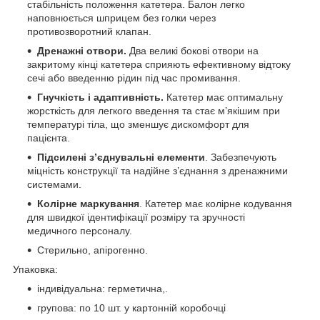
стабільність положення катетера. Балон легко
наповнюється шприцем без голки через
противозворотний клапан.
Дренажні отвори.
Два великі бокові отвори на
закритому кінці катетера сприяють ефективному відтоку
сечі або введенню рідин під час промивання.
Гнучкість і адаптивність.
Катетер має оптимальну
жорсткість для легкого введення та стає м’якішим при
температурі тіла, що зменшує дискомфорт для
пацієнта.
Підсилені з’єднувальні елементи
. Забезпечують
міцність конструкції та надійне з’єднання з дренажними
системами.
Колірне маркування
. Катетер має колірне кодування
для швидкої ідентифікації розміру та зручності
медичного персоналу.
Стерильно, апірогенно.
Упаковка:
індивідуальна: герметична,.
групова: по 10 шт. у картонній коробочці