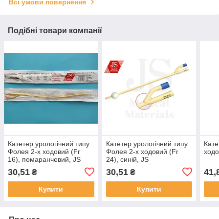
Всі умови повернення
Подібні товари компанії
Катетер урологічний типу
Катетер урологічний типу
Кате
Фолея 2-х ходовий (Fr
Фолея 2-х ходовий (Fr
ходо
16), помаранчевий, JS
24), синій, JS
30,51
30,51
41,
₴
₴
Купити
Купити