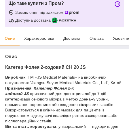
Що таке купити з Пром?
Замовлення під захистом
Доступна доставка
Опис
Характеристики
Доставка
Оплата
Умови п
Опис
Катетер Фолея 2-ходовий СН 20 JS
Виробник
: ТМ «JS Medical Materials» на виробничих
потужностях "Jiangsu Suyun Medical Materials Co., Ltd", Китай.
Призначення
.
Катетер Фолея 2-х
ходовий
JS
призначений для довготривалої до 7 діб
катетеризації сечового міхура з метою дренажу урини,
промивання порожнини або введення лікарських засобів.
Використовується в клінічних умовах для пацієнтів із
порушенням відтоку сечі внаслідок різних захворювань або
післяопераційних станів.
Вік та стать користувача
: універсальний — підходить для