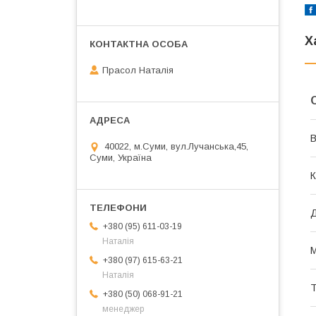
Х
Прасол Наталія
В
40022, м.Суми, вул.Лучанська,45,
Суми, Україна
К
+380 (95) 611-03-19
Наталія
М
+380 (97) 615-63-21
Наталія
Т
+380 (50) 068-91-21
менеджер