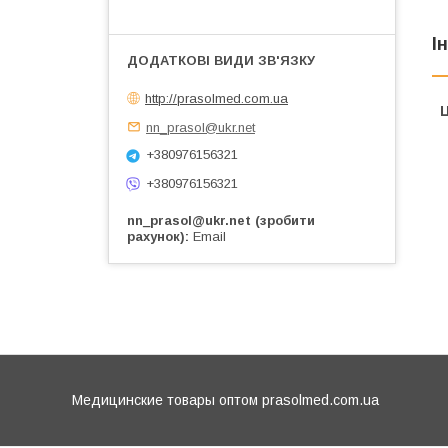
І
http://prasolmed.com.ua
Ц
nn_prasol@ukr.net
+380976156321
+380976156321
nn_prasol@ukr.net (зробити
рахунок)
Email
Медицинские товары оптом prasolmed.com.ua