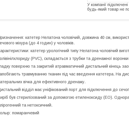
У компанії підключені
будь-який товар не п
ризначення: катетер Нелатона чоловічий, довжина 40 см, використ
ечового міхура (до 4 годин) у чоловіків.
арактеристики: катетер урологічний типу Нелатона чоловічий виго
олівінілхлориду (PVC), складається з трубки та дренажної воронки
ладку поверхню та закритий атравматичний дистальний кінець за
апобігають травмуванню тканин під час введення катетера. На дис
атеральних вічка для ефективного дренажу.
истальний відділ має уніфікований порт для підключення до сечо
иріб був стерилізований за допомогою етиленоксиду (ЕО). Однора
пірогенний та нетоксичний.
олыр: помаранчевий