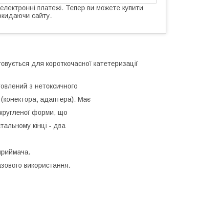
 електронні платежі. Тепер ви можете купити
окидаючи сайту.
овується для короткочасної катетеризації
товлений з нетоксичного
 (конектора, адаптера). Має
округленої форми, що
тальному кінці - два
приймача.
зового використання.