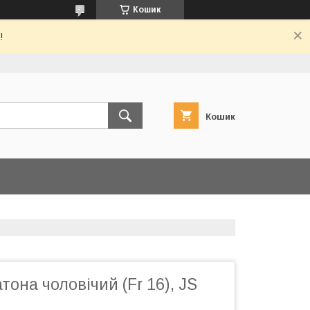
Кошик
!
Кошик
тона чоловічий (Fr 16), JS