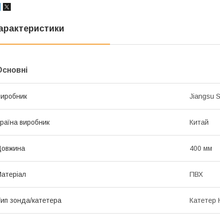
арактеристики
Основні
иробник
Jiangsu 
раїна виробник
Китай
Довжина
400 мм
атеріал
ПВХ
ип зонда/катетера
Катетер 