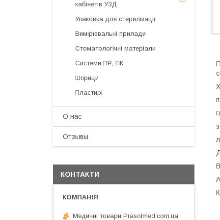
кабінетів УЗД
Упаковка для стерилізації
Вимірювальні прилади
Стоматологічні матеріали
Системи ПР, ПК
П
с
Шприци
Х
Пластирі
п
г
О нас
з
Отзывы
л
Д
В
КОНТАКТИ
А
К
Медичні товари Prasolmed.com.ua