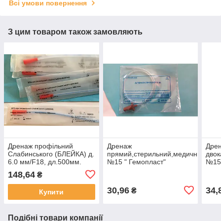
Всі умови повернення
З цим товаром також замовляють
Дренаж профільний
Дренаж
Дре
Слабинського (БЛЕЙКА) д.
прямий,стерильний,медичний
двок
6.0 мм/F18, дл.500мм.
№15 " Гемопласт"
№15 
148,64
₴
30,96
34,
₴
Купити
Подібні товари компанії