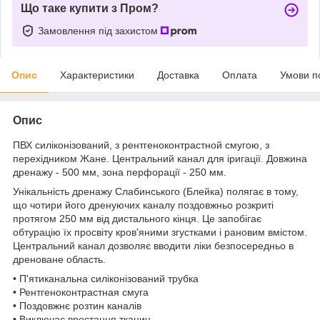
Що таке купити з Пром?
Замовлення під захистом
Опис
Характеристики
Доставка
Оплата
Умови п
Опис
ПВХ силіконізований, з рентгеноконтрастной смугою, з
перехідником Жане. Центральний канал для іригації. Довжина
дренажу - 500 мм, зона перфорації - 250 мм.
Унікальність дренажу Слабинського (Блейка) полягає в тому,
що чотири його дренуючих каналу поздовжньо розкриті
протягом 250 мм від дистального кінця. Це запобігає
обтурацію їх просвіту кров'яними згустками і рановим вмістом.
Центральний канал дозволяє вводити ліки безпосередньо в
дреноване область.
• П'ятиканальна силіконізований трубка
• Рентгеноконтрастная смуга
• Поздовжнє розтин каналів
• Виключає вростання тканин