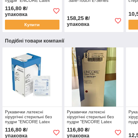
пудри "ENCORE Latex
"Safe-Touch E-Series"
сте
Ortho" розмір 8,0
розмір M (7-8) 100шт./уп.
торг
116,80
₴/
(50 пар)
р.7.
10,
упаковка
158,25
₴/
упаковка
Купити
Подібні товари компанії
Рукавички латексні
Рукавички латексні
Рука
хірургічні стерильні без
хірургічні стерильні без
хіру
пудри "ENCORE Latex
пудри "ENCORE Latex
пуд
Ortho" розмір 7,0
Ortho" розмір 8,5
IGAR
116,80
116,80
₴/
₴/
1пар
12,
упаковка
упаковка