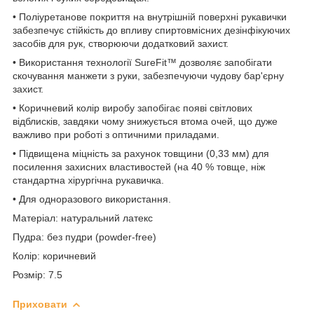
• Поліуретанове покриття на внутрішній поверхні рукавички
забезпечує стійкість до впливу спиртовмісних дезінфікуючих
засобів для рук, створюючи додатковий захист.
• Використання технології SureFit™ дозволяє запобігати
скочування манжети з руки, забезпечуючи чудову бар'єрну
захист.
• Коричневий колір виробу запобігає появі світлових
відблисків, завдяки чому знижується втома очей, що дуже
важливо при роботі з оптичними приладами.
• Підвищена міцність за рахунок товщини (0,33 мм) для
посилення захисних властивостей (на 40 % товще, ніж
стандартна хірургічна рукавичка.
• Для одноразового використання.
Матеріал: натуральний латекс
Пудра: без пудри (powder-free)
Колір: коричневий
Розмір: 7.5
Приховати