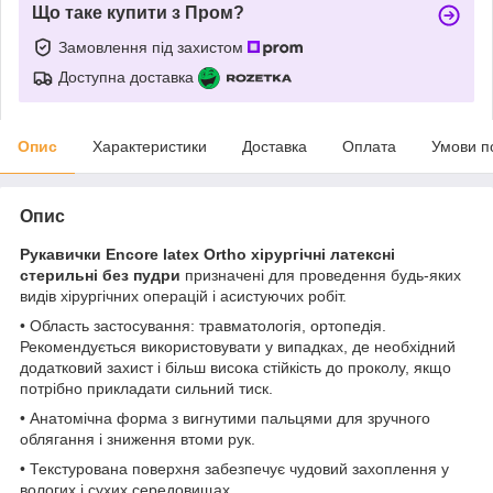
Що таке купити з Пром?
Замовлення під захистом
Доступна доставка
Опис
Характеристики
Доставка
Оплата
Умови п
Опис
Рукавички Encore latex Ortho хірургічні латексні
стерильні без пудри
призначені для проведення будь-яких
видів хірургічних операцій і асистуючих робіт.
• Область застосування: травматологія, ортопедія.
Рекомендується використовувати у випадках, де необхідний
додатковий захист і більш висока стійкість до проколу, якщо
потрібно прикладати сильний тиск.
• Анатомічна форма з вигнутими пальцями для зручного
облягання і зниження втоми рук.
• Текстурована поверхня забезпечує чудовий захоплення у
вологих і сухих середовищах.