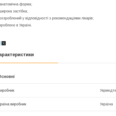
анатомічна форма;
широка застібка;
розроблений у відповідності з рекомендаціями лікарів;
зроблено в Україні.
арактеристики
Основні
иробник
Укрмедте
раїна виробник
Україна