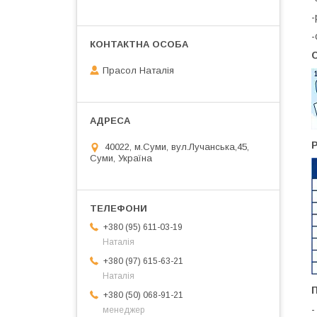
-
-
Прасол Наталія
Р
40022, м.Суми, вул.Лучанська,45,
Суми, Україна
+380 (95) 611-03-19
Наталія
+380 (97) 615-63-21
Наталія
+380 (50) 068-91-21
-
менеджер