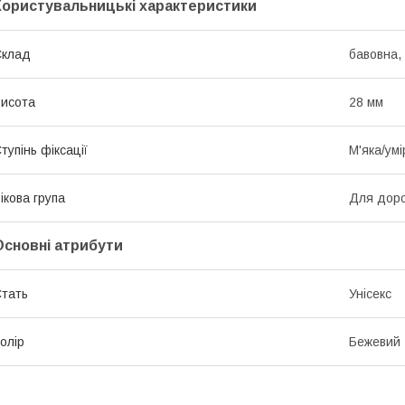
Користувальницькі характеристики
Склад
бавовна, 
исота
28 мм
тупінь фіксації
М'яка/ум
ікова група
Для дор
Основні атрибути
тать
Унісекс
олір
Бежевий