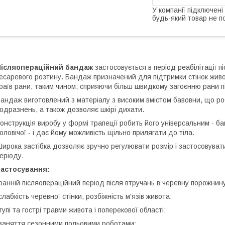
У компанії підключені
будь-який товар не п
Післяопераційний бандаж
застосовується в період реабілітації п
есаревого розтину. Бандаж призначений для підтримки стінок живот
раїв рани, таким чином, сприяючи більш швидкому загоєнню рани пі
андаж виготовлений з матеріалу з високим вмістом бавовни, що ро
одразнень, а також дозволяє шкірі дихати.
онструкція виробу у формі трапеції робить його універсальним - ба
оловічої - і дає йому можливість щільно прилягати до тіла.
ирока застібка дозволяє зручно регулювати розмір і застосовуват
еріоду.
Застосування:
ранній післяопераційний період після втручань в черевну порожнин
слабкість черевної стінки, розбіжність м'язів живота;
тупі та гострі травми живота і поперекової області;
заняття сезонними польовими роботами;