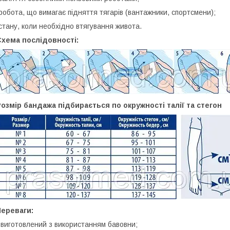
робота, що вимагає підняття тягарів (вантажники, спортсмени);
стану, коли необхідно втягування живота.
Схема послідовності:
озмір бандажа підбирається по окружності талії та стегон
Переваги:
 виготовлений з використанням бавовни;