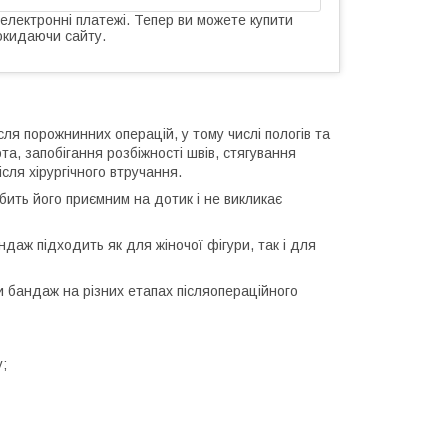
 електронні платежі. Тепер ви можете купити
окидаючи сайту.
ісля порожнинних операцій, у тому числі пологів та
а, запобігання розбіжності швів, стягування
сля хірургічного втручання.
бить його приємним на дотик і не викликає
ндаж підходить як для жіночої фігури, так і для
и бандаж на різних етапах післяопераційного
у;