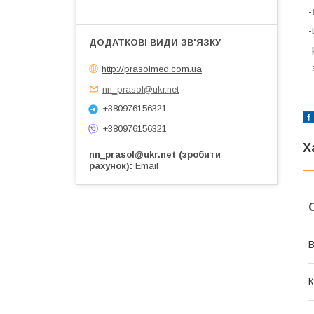
-
-
-
-
http://prasolmed.com.ua
nn_prasol@ukr.net
+380976156321
+380976156321
Х
nn_prasol@ukr.net (зробити
рахунок)
Email
В
К