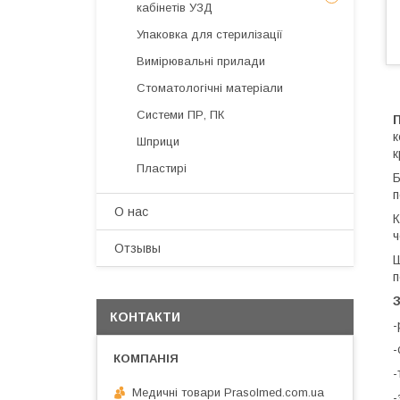
кабінетів УЗД
Упаковка для стерилізації
Вимірювальні прилади
Стоматологічні матеріали
Системи ПР, ПК
к
Шприци
к
Пластирі
Б
п
О нас
К
ч
Отзывы
Ш
п
КОНТАКТИ
-
-
-
Медичні товари Prasolmed.com.ua
-