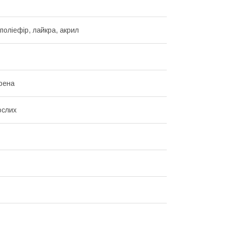
поліефір, лайкра, акрил
ірена
ослих