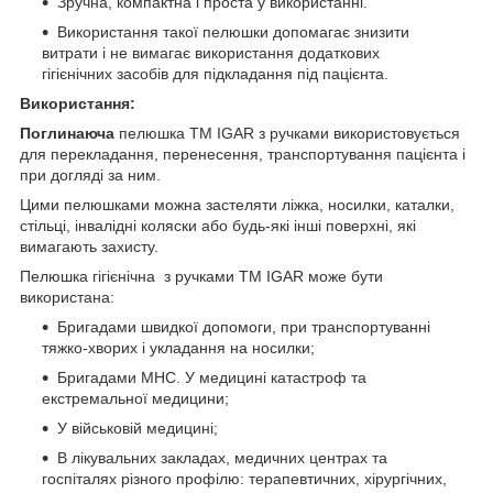
Зручна, компактна і проста у використанні.
Використання такої пелюшки допомагає знизити
витрати і не вимагає використання додаткових
гігієнічних засобів для підкладання під пацієнта.
Використання:
Поглинаюча
пелюшка ТМ IGAR з ручками використовується
для перекладання, перенесення, транспортування пацієнта і
при догляді за ним.
Цими пелюшками можна застеляти ліжка, носилки, каталки,
стільці, інвалідні коляски або будь-які інші поверхні, які
вимагають захисту.
Пелюшка гігієнічна з ручками ТМ IGAR може бути
використана:
Бригадами швидкої допомоги, при транспортуванні
тяжко-хворих і укладання на носилки;
Бригадами МНС. У медицині катастроф та
екстремальної медицини;
У військовій медицині;
В лікувальних закладах, медичних центрах та
госпіталях різного профілю: терапевтичних, хірургічних,