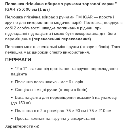
Пелюшка гігієнічна вбирає з ручками торгової марки "
IGAR 75 Х 90 см (1 шт)
Пелюшка гігієнічна вбирає з ручками ТМ IGAR — просте і
зручне для використання медичне виріб. Пелюшка, поєднує в
собі 2 особливості: швидке поглинання рідини, при
підкладанні під пацієнта і може бути використана для його
переміщення
(перенесення/ перекладання).
Пелюшка мають спеціальні міцні ручки (отвори з боків). Така
пелюшка має широкий спектр використання.
ПЕРЕВАГИ:
"2 в 1" - захист від протікання та зручне перекладання
пацієнта
Пелюшка поглинаюча - має 6 шарів
Спеціальні міцні ручки (отвори з боків)
Вага пацієнта для переміщення вказаний на упаковці
(до 150 кг)
Пелюшка є в 2-х розмірах: 75 × 90 см і 75 × 210 см
Проста, компактна і зручна у використанні
Характеристики: