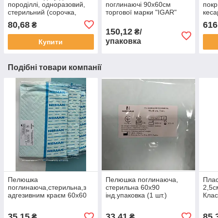
породіллі, одноразовий,
поглинаючі 90х60см
покр
стерильний (сорочка,
торгової марки "IGAR"
кеса
бахили, шапочка)"HEMAN"
10шт./уп.
стер
80,68
616
₴
1шт.
1шт.
150,12
₴/
упаковка
Купити
Подібні товари компанії
Пелюшка
Пелюшка поглинаюча,
Плас
поглинаюча,стерильна,з
стерильна 60х90
2,5с
адгезивним краєм 60х60
інд.упаковка (1 шт.)
Клас
"НЕМАН" 1 шт.
осно
35,15
33,41
85,
₴
₴