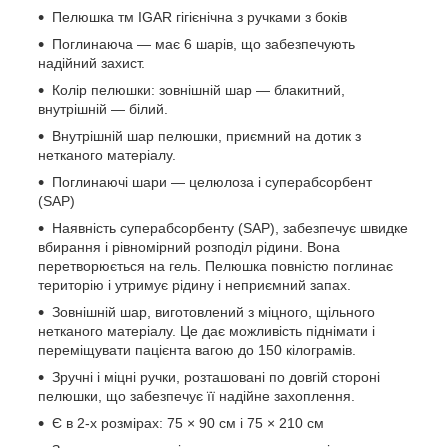
Пелюшка тм IGAR гігієнічна з ручками з боків
Поглинаюча — має 6 шарів, що забезпечують
надійний захист.
Колір пелюшки: зовнішній шар — блакитний,
внутрішній — білий.
Внутрішній шар пелюшки, приємний на дотик з
нетканого матеріалу.
Поглинаючі шари — целюлоза і суперабсорбент
(SAP)
Наявність суперабсорбенту (SAP), забезпечує швидке
вбирання і рівномірний розподіл рідини. Вона
перетворюється на гель. Пелюшка повністю поглинає
територію і утримує рідину і неприємний запах.
Зовнішній шар, виготовлений з міцного, щільного
нетканого матеріалу. Це дає можливість піднімати і
переміщувати пацієнта вагою до 150 кілограмів.
Зручні і міцні ручки, розташовані по довгій стороні
пелюшки, що забезпечує її надійне захоплення.
Є в 2-х розмірах: 75 × 90 см і 75 × 210 см