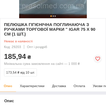
ПЕЛЮШКА ГІГІЄНІЧНА ПОГЛИНАЮЧА З
РУЧКАМИ ТОРГОВОЇ МАРКИ " IGAR 75 Х 90
СМ (1 ШТ.)
Немає в наявності
Код: 29203
Опт і роздріб
185,94
₴
Мінімальна сума замовлення на сайті — 1 000 ₴
173,54 ₴
від 10 шт.
Опис
Характеристики
Доставка
Оплата
Умови п
Опис