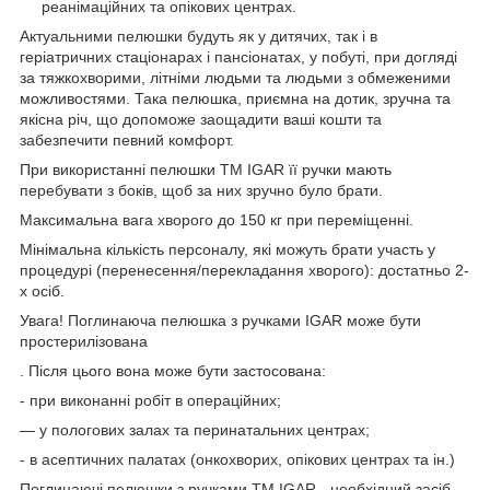
реанімаційних та опікових центрах.
Актуальними пелюшки будуть як у дитячих, так і в
геріатричних стаціонарах і пансіонатах, у побуті, при догляді
за тяжкохворими, літніми людьми та людьми з обмеженими
можливостями. Така пелюшка, приємна на дотик, зручна та
якісна річ, що допоможе заощадити ваші кошти та
забезпечити певний комфорт.
При використанні пелюшки ТМ IGAR її ручки мають
перебувати з боків, щоб за них зручно було брати.
Максимальна вага хворого до 150 кг при переміщенні.
Мінімальна кількість персоналу, які можуть брати участь у
процедурі (перенесення/перекладання хворого): достатньо 2-
х осіб.
Увага! Поглинаюча пелюшка з ручками IGAR може бути
простерилізована
. Після цього вона може бути застосована:
- при виконанні робіт в операційних;
— у пологових залах та перинатальних центрах;
- в асептичних палатах (онкохворих, опікових центрах та ін.)
Поглинаючі пелюшки з ручками ТМ IGAR - необхідний засіб