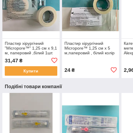
Пластир хірургічний
Пластир хірургічний
Кате
"Micropore™" 1,25 см х 9,1
Micropore™ 1,25 см х 5
мете
м, паперовий ,білий 1шт.
м,паперовий , білий колір
Alex
1530-0S
31,47
₴
24
2,9
₴
Купити
Подібні товари компанії