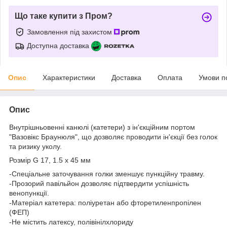
Що таке купити з Пром?
Замовлення під захистом
Доступна доставка
Опис
Характеристики
Доставка
Оплата
Умови п
Опис
Внутрішньовенні канюлі (катетери) з ін'єкційним портом
"Вазовікс Браунюля", що дозволяє проводити ін'єкції без голок
та ризику уколу.
Розмір G 17, 1.5 x 45 мм
-Спеціальне заточування голки зменшує пункційну травму.
-Прозорий павільйон дозволяє підтвердити успішність
венопункції.
-Матеріал катетера: поліуретан або фторетиленпропілен
(ФЕП)
-Не містить латексу, полівінілхлориду