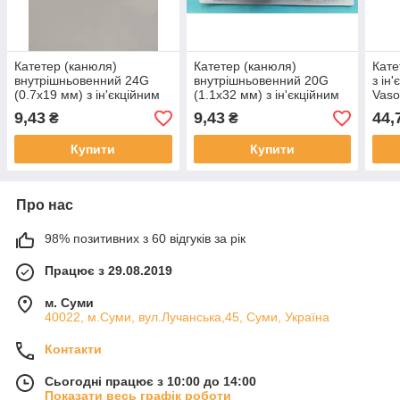
Катетер (канюля)
Катетер (канюля)
Кате
внутрішньовенний 24G
внутрішньовенний 20G
з ін
(0.7x19 мм) з ін'єкційним
(1.1x32 мм) з ін'єкційним
Vaso
портом "ALEXPHARM"
портом "ALEXPHARM"
1,5x
9,43
9,43
44,
₴
₴
Купити
Купити
Про нас
98% позитивних з 60 відгуків за рік
Працює з 29.08.2019
м. Суми
40022, м.Суми, вул.Лучанська,45, Суми, Україна
Контакти
Сьогодні працює з 10:00 до 14:00
Показати весь графік роботи