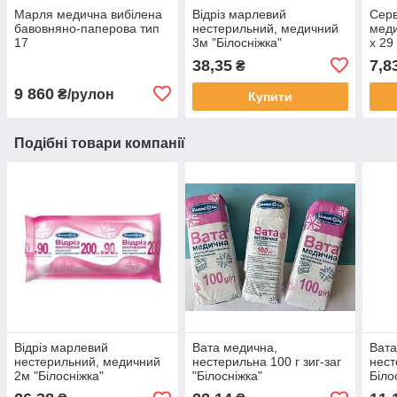
Марля медична вибілена
Відріз марлевий
Серв
бавовняно-паперова тип
нестерильний, медичний
меди
17
3м "Білосніжка"
х 29
шаро
38,35
7,8
₴
9 860
₴/рулон
Купити
Подібні товари компанії
Відріз марлевий
Вата медична,
Вата
нестерильний, медичний
нестерильна 100 г зиг-заг
нест
2м "Білосніжка"
"Білосніжка"
Біло
Укрмедтекстиль
Укрм