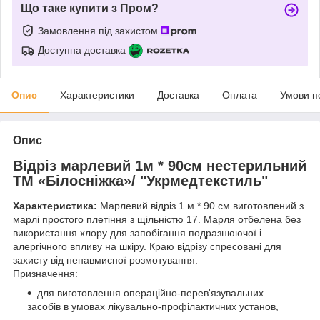
Що таке купити з Пром?
Замовлення під захистом
Доступна доставка
Опис
Характеристики
Доставка
Оплата
Умови п
Опис
Відріз марлевий 1м * 90см нестерильний
ТМ «Білосніжка»
/ "Укрмедтекстиль"
Характеристика:
Марлевий відріз 1 м * 90 см виготовлений з
марлі простого плетіння з щільністю 17. Марля отбелена без
використання хлору для запобігання подразнюючої і
алергічного впливу на шкіру. Краю відрізу спресовані для
захисту від ненавмисної розмотування.
Призначення:
для виготовлення операційно-перев'язувальних
засобів в умовах лікувально-профілактичних установ,