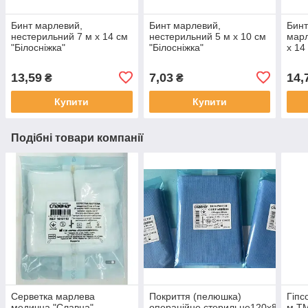
Бинт марлевий,
Бинт марлевий,
Бин
нестерильний 7 м х 14 см
нестерильний 5 м х 10 см
марл
"Білосніжка"
"Білосніжка"
х 14
13,59
7,03
14,
₴
₴
Купити
Купити
Подібні товари компанії
Серветка марлева
Покриття (пелюшка)
Гіпс
медична "Славна"
операцiйне,стерильне120х80см
м ТМ