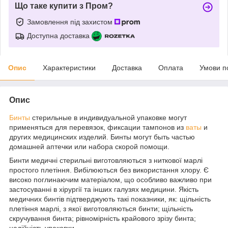
Що таке купити з Пром?
Замовлення під захистом
Доступна доставка
Опис
Характеристики
Доставка
Оплата
Умови п
Опис
Бинты
стерильные в индивидуальной упаковке могут
применяться для перевязок, фиксации тампонов из
ваты
и
других медицинских изделий. Бинты могут быть частью
домашней аптечки или набора скорой помощи.
Бинти медичні стерильні виготовляються з ниткової марлі
простого плетіння. Вибілюються без використання хлору. Є
високо поглинаючим матеріалом, що особливо важливо при
застосуванні в хірургії та інших галузях медицини. Якість
медичних бинтів підтверджують такі показники, як: щільність
плетіння марлі, з якої виготовляються бинти; щільність
скручування бинта; рівномірність крайового зрізу бинта;
надійність упаковки.