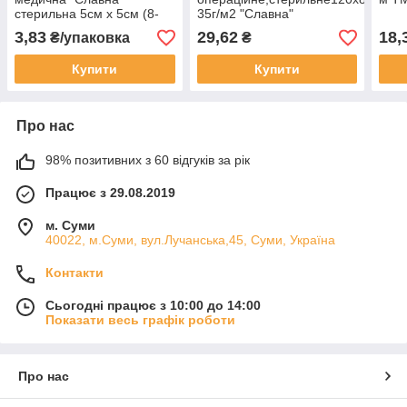
стерильна 5см х 5см (8-
35г/м2 "Славна"
шарів), тип 17 №2
3,83
29,62
18,
₴/упаковка
₴
Купити
Купити
Про нас
98% позитивних з 60 відгуків за рік
Працює з 29.08.2019
м. Суми
40022, м.Суми, вул.Лучанська,45, Суми, Україна
Контакти
Сьогодні працює з 10:00 до 14:00
Показати весь графік роботи
Про нас