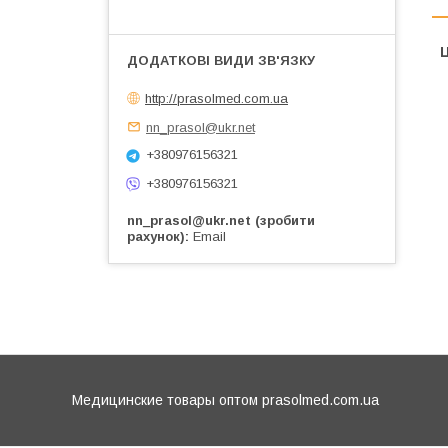
Ц
http://prasolmed.com.ua
nn_prasol@ukr.net
+380976156321
+380976156321
nn_prasol@ukr.net (зробити
рахунок)
Email
Медицинские товары оптом prasolmed.com.ua