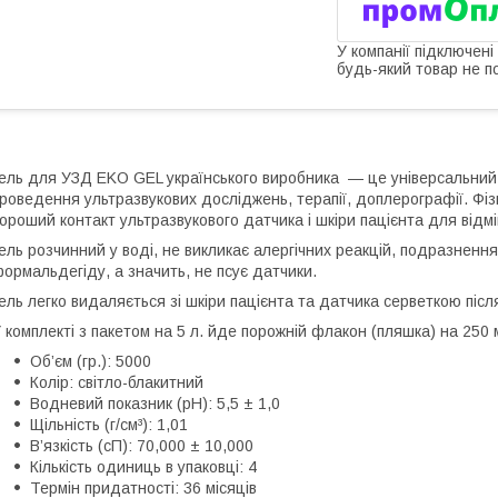
У компанії підключені
будь-який товар не п
ель для УЗД EKO GEL українського виробника — це універсальний 
роведення ультразвукових досліджень, терапії, доплерографії. Фіз
ороший контакт ультразвукового датчика і шкіри пацієнта для відм
ель розчинний у воді, не викликає алергічних реакцій, подразнення ш
ормальдегіду, а значить, не псує датчики.
ель легко видаляється зі шкіри пацієнта та датчика серветкою піс
 комплекті з пакетом на 5 л. йде порожній флакон (пляшка) на 250
Об’єм (гр.): 5000
Колір: світло-блакитний
Водневий показник (рН): 5,5 ± 1,0
Щільність (г/см³): 1,01
В’язкість (сП): 70,000 ± 10,000
Кількість одиниць в упаковці: 4
Термін придатності: 36 місяців