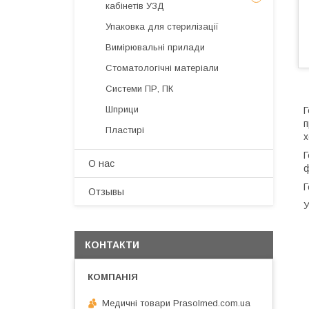
кабінетів УЗД
Упаковка для стерилізації
Вимірювальні прилади
Стоматологічні матеріали
Системи ПР, ПК
Шприци
Г
п
Пластирі
х
Г
О нас
ф
Г
Отзывы
У
КОНТАКТИ
Медичні товари Prasolmed.com.ua