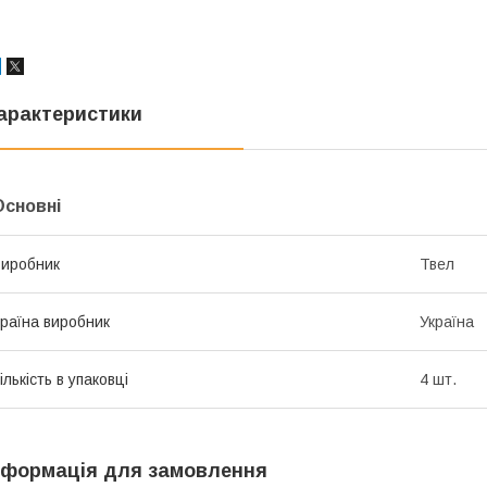
арактеристики
Основні
иробник
Твел
раїна виробник
Україна
ількість в упаковці
4 шт.
нформація для замовлення