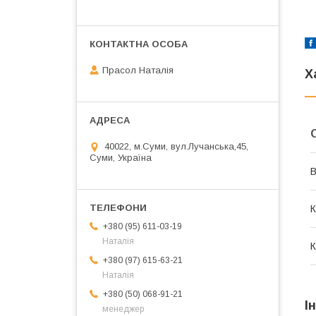
Прасол Наталія
Х
40022, м.Суми, вул.Лучанська,45,
Суми, Україна
В
К
+380 (95) 611-03-19
Наталія
К
+380 (97) 615-63-21
Наталія
+380 (50) 068-91-21
І
менеджер