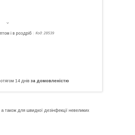
птом і в роздріб
Код:
28539
ротягом 14 днів
за домовленістю
ри, а також для швидкої дезінфекції невеликих