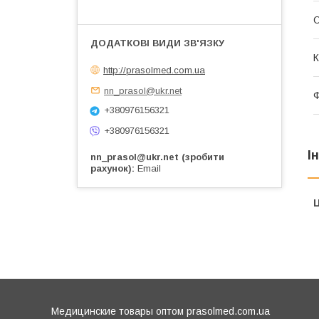
О
К
http://prasolmed.com.ua
nn_prasol@ukr.net
Ф
+380976156321
+380976156321
І
nn_prasol@ukr.net (зробити
рахунок)
Email
Ц
Медицинские товары оптом prasolmed.com.ua