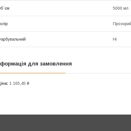
б`єм
5000 мл
олір
Прозори
арбувальний
Ні
нформація для замовлення
іна:
1 165,45 ₴