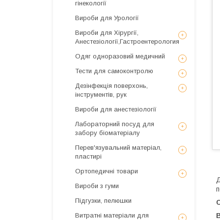
гінекології
Вироби для Урології
Вироби для Хірургії,
Анестезіології,Гастроентерология
Одяг одноразовий медичний
Тести для самоконтролю
Дезінфекція поверхонь,
інструментів, рук
Вироби для анестезіології
Лабораторний посуд для
забору біоматеріалу
Перев'язувальний матеріал,
пластирі
Ортопедичні товари
Д
Вироби з гуми
п
Підгузки, пелюшки
Витратні матеріали для