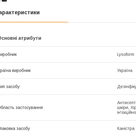
арактеристики
Основні атрибути
иробник
Lysoform
раїна виробник
Україна
ип засобу
Дезінфік
Антисепти
бласть застосування
шкіри, Хі
ін'єкційн
паковка засобу
Каністра