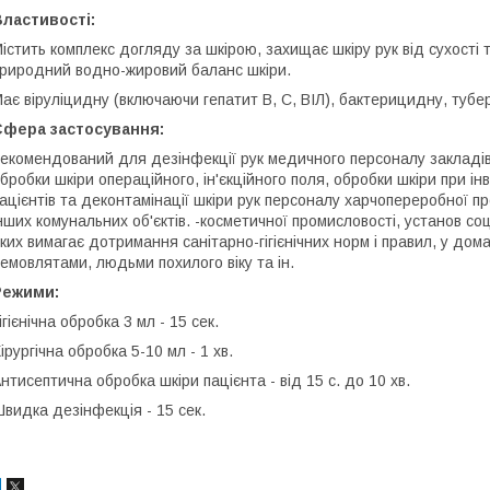
ластивості:
істить комплекс догляду за шкірою, захищає шкіру рук від сухості 
риродний водно-жировий баланс шкіри.
ає віруліцидну (включаючи гепатит В, С, ВІЛ), бактерицидну, тубе
Сфера застосування:
екомендований для дезінфекції рук медичного персоналу закладів 
бробки шкіри операційного, ін'єкційного поля, обробки шкіри при і
ацієнтів та деконтамінації шкіри рук персоналу харчопереробної пр
нших комунальних об'єктів. -косметичної промисловості, установ соці
ких вимагає дотримання санітарно-гігієнічних норм і правил, у дом
емовлятами, людьми похилого віку та ін.
Режими:
ігієнічна обробка 3 мл - 15 сек.
ірургічна обробка 5-10 мл - 1 хв.
нтисептична обробка шкіри пацієнта - від 15 с. до 10 хв.
видка дезінфекція - 15 сек.