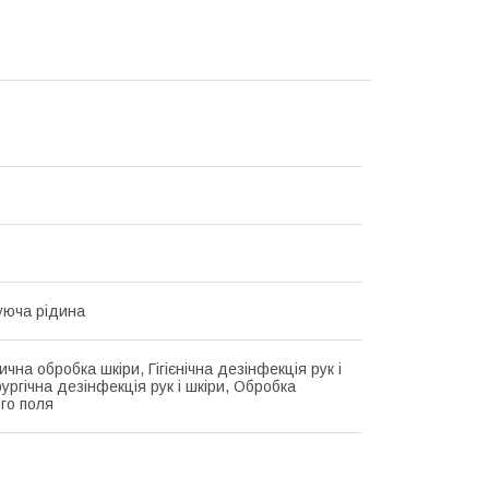
уюча рідина
чна обробка шкіри, Гігієнічна дезінфекція рук і
рургічна дезінфекція рук і шкіри, Обробка
ого поля