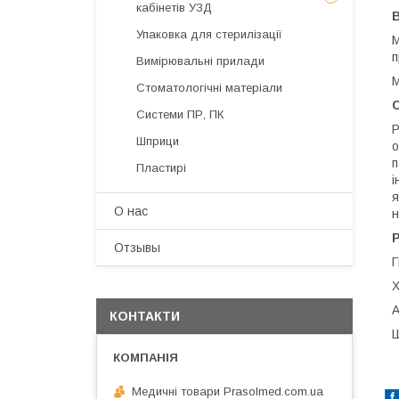
кабінетів УЗД
В
Упаковка для стерилізації
М
п
Вимірювальні прилади
М
Стоматологічні матеріали
Системи ПР, ПК
Р
Шприци
о
п
Пластирі
і
я
О нас
н
Отзывы
Г
Х
А
КОНТАКТИ
Ш
Медичні товари Prasolmed.com.ua