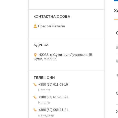
Х
Прасол Наталія
В
40022, м.Суми, вул.Лучанська,45,
Суми, Україна
К
Т
+380 (95) 611-03-19
Наталія
О
+380 (97) 615-63-21
Наталія
+380 (50) 068-91-21
У
менеджер