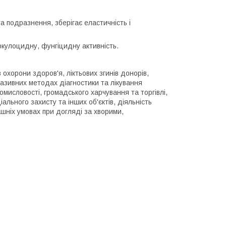
та подразнення, зберігає еластичність і
ркулоцидну, фунгіцидну активність.
охорони здоров'я, ліктьових згинів донорів,
нвазивних методах діагностики та лікування
омисловості, громадського харчування та торгівлі,
ального захисту та інших об'єктів, діяльність
ашніх умовах при догляді за хворими,