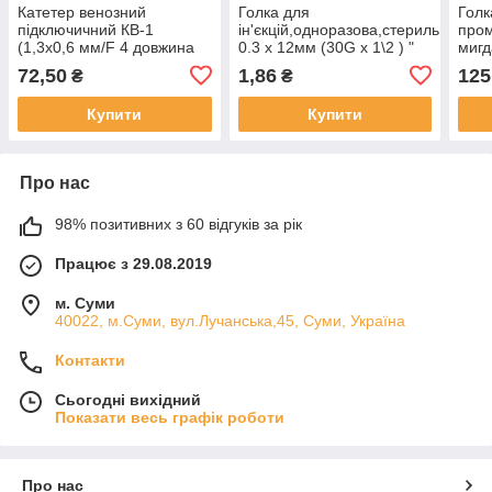
Катетер венозний
Голка для
Голк
підключичний КВ-1
ін'єкцій,одноразова,стерильна
пром
(1,3х0,6 мм/F 4 довжина
0.3 х 12мм (30G х 1\2 ) "
мигд
130мм)
Medoject " 100шт.\уп.
G17,
72,50
1,86
125
₴
₴
мм,д
Купити
Купити
Про нас
98% позитивних з 60 відгуків за рік
Працює з 29.08.2019
м. Суми
40022, м.Суми, вул.Лучанська,45, Суми, Україна
Контакти
Сьогодні вихідний
Показати весь графік роботи
Про нас