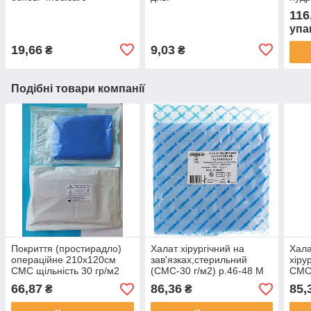
Orth
116
упа
19,66
9,03
₴
₴
Подібні товари компанії
Покриття (простирадло)
Халат хірургічний на
Хал
операційне 210x120см
зав'язках,стерильний
хіру
СМС щільність 30 гр/м2
(СМС-30 г/м2) р.46-48 М
СМС
стерильне " NEMAN"
довжина 128 "Славна"
30г/
66,87
86,36
85,
₴
₴
уп.1 шт.
"НЕМ