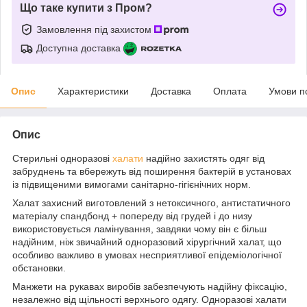
Що таке купити з Пром?
Замовлення під захистом
Доступна доставка
Опис
Характеристики
Доставка
Оплата
Умови п
Опис
Стерильні одноразові
халати
надійно захистять одяг від
забруднень та вбережуть від поширення бактерій в установах
із підвищеними вимогами санітарно-гігієнічних норм.
Халат захисний виготовлений з нетоксичного, антистатичного
матеріалу спандбонд + попереду від грудей і до низу
використовується ламінування, завдяки чому він є більш
надійним, ніж звичайний одноразовий хірургічний халат, що
особливо важливо в умовах несприятливої епідеміологічної
обстановки.
Манжети на рукавах виробів забезпечують надійну фіксацію,
незалежно від щільності верхнього одягу. Одноразові халати