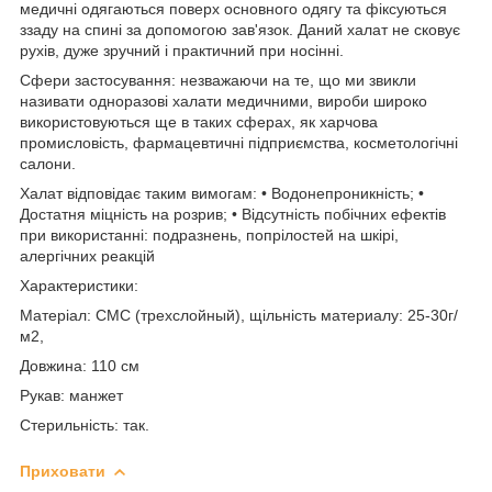
медичні одягаються поверх основного одягу та фіксуються
ззаду на спині за допомогою зав'язок. Даний халат не сковує
рухів, дуже зручний і практичний при носінні.
Сфери застосування: незважаючи на те, що ми звикли
називати одноразові халати медичними, вироби широко
використовуються ще в таких сферах, як харчова
промисловість, фармацевтичні підприємства, косметологічні
салони.
Халат відповідає таким вимогам: • Водонепроникність; •
Достатня міцність на розрив; • Відсутність побічних ефектів
при використанні: подразнень, попрілостей на шкірі,
алергічних реакцій
Характеристики:
Матеріал: СМС (трехслойный), щільність материалу: 25-30г/
м2,
Довжина: 110 см
Рукав: манжет
Стерильність: так.
Приховати