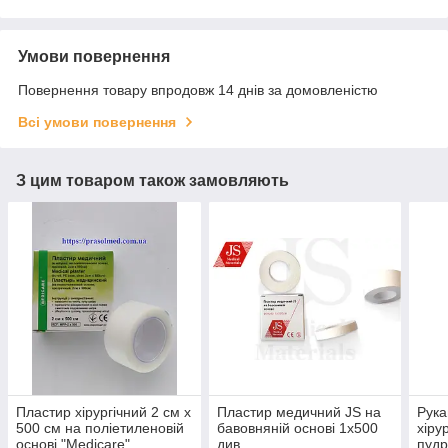
Умови повернення
Повернення товару впродовж 14 днів за домовленістю
Всі умови повернення
З цим товаром також замовляють
Пластир хірургічний 2 см х
Пластир медичний JS на
Рука
500 см на поліетиленовій
бавовняній основі 1х500
хіру
основі "Medicare"
див.
пудр