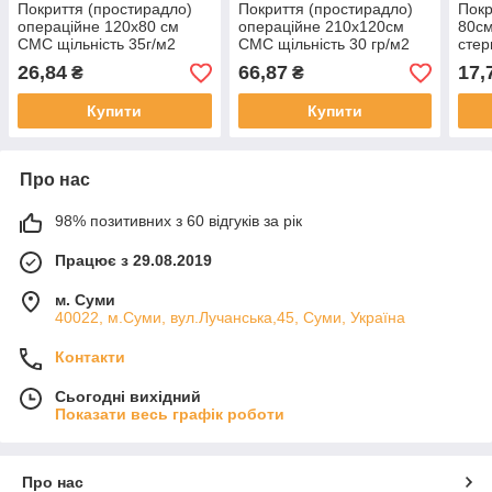
Покриття (простирадло)
Покриття (простирадло)
Покр
операційне 120x80 см
операційне 210x120см
80см
СМС щільність 35г/м2
СМС щільність 30 гр/м2
стер
стерильне "NEMAN"
стерильне " NEMAN"
26,84
66,87
17,
₴
₴
Купити
Купити
Про нас
98% позитивних з 60 відгуків за рік
Працює з 29.08.2019
м. Суми
40022, м.Суми, вул.Лучанська,45, Суми, Україна
Контакти
Сьогодні вихідний
Показати весь графік роботи
Про нас