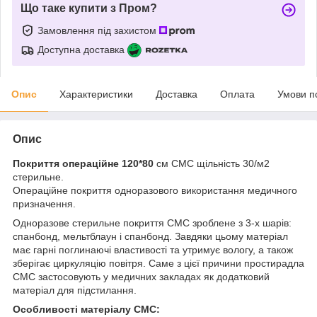
Що таке купити з Пром?
Замовлення під захистом
Доступна доставка
Опис
Характеристики
Доставка
Оплата
Умови п
Опис
Покриття операційне 120*80
см СМС щільність 30/м2
стерильне.
Операційне покриття одноразового використання медичного
призначення.
Одноразове стерильне покриття СМС зроблене з 3-х шарів:
спанбонд, мельтблаун і спанбонд. Завдяки цьому матеріал
має гарні поглинаючі властивості та утримує вологу, а також
зберігає циркуляцію повітря. Саме з цієї причини простирадла
СМС застосовують у медичних закладах як додатковий
матеріал для підстилання.
Особливості матеріалу СМС: