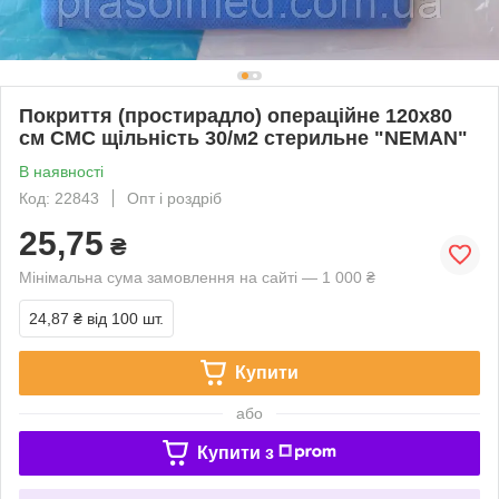
Покриття (простирадло) операційне 120x80
см СМС щільність 30/м2 стерильне "NEMAN"
В наявності
Код: 22843
Опт і роздріб
25,75
₴
Мінімальна сума замовлення на сайті — 1 000 ₴
24,87 ₴
від 100 шт.
Купити
або
Купити з