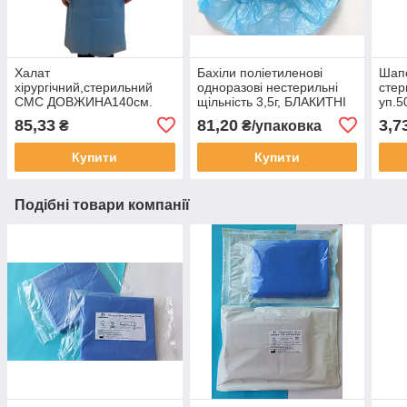
Халат
Бахіли поліетиленові
Шапо
хірургічний,стерильний
одноразові нестерильні
стер
СМС ДОВЖИНА140см.
щільність 3,5г, БЛАКИТНІ
уп.5
30г/м2 рукав-манжет
паковка 50пар
85,33
81,20
3,7
₴
₴/упаковка
"НЕМАН" уп.1шт.
Купити
Купити
Подібні товари компанії