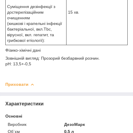
Суміщення дезінфекції з
достерилізаційним
15 хв.
очищенням
(кишкові і крапельні інфекції
бактеріальної, вкл.Tbc,
вірусної, вкл. гепатит, та
грибкової етіології):
Фізико-хімічні дані
Зовнішній вигляд: Прозорий безбарвний розчин.
рН: 13,5+-0,5
Приховати
Характеристики
Основні
Виробник
ДезоМарк
Об`єм
0.5 л