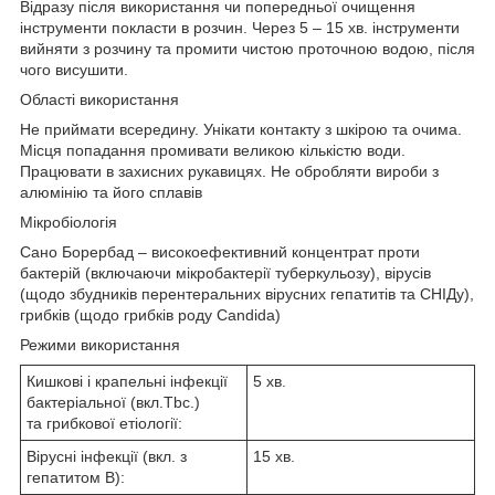
Відразу після використання чи попередньої очищення
інструменти покласти в розчин. Через 5 – 15 хв. інструменти
вийняти з розчину та промити чистою проточною водою, після
чого висушити.
Області використання
Не приймати всередину. Унікати контакту з шкірою та очима.
Місця попадання промивати великою кількістю води.
Працювати в захисних рукавицях. Не обробляти вироби з
алюмінію та його сплавів
Мікробіологія
Сано Борербад – високоефективний концентрат проти
бактерій (включаючи мікробактерії туберкульозу), вірусів
(щодо збудників перентеральних вірусних гепатитів та СНІДу),
грибків (щодо грибків роду Candida)
Режими використання
Кишкові і крапельні інфекції
5 хв.
бактеріальної (вкл.Tbc.)
та грибкової етіології:
Вірусні інфекції (вкл. з
15 хв.
гепатитом В):