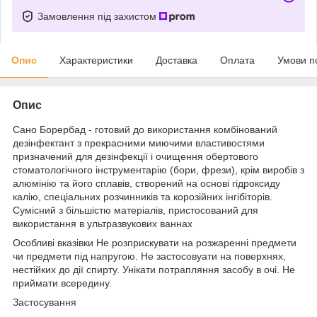
Замовлення під захистом
Опис
Характеристики
Доставка
Оплата
Умови п
Опис
Сано Борербад - готовий до використання комбінований
дезінфектант з прекрасними миючими властивостями
призначений для дезінфекції і очищення обертового
стоматологічного інструментарію (бори, фрези), крім виробів з
алюмінію та його сплавів, створений на основі гідроксиду
калію, спеціальних розчинників та корозійних інгібіторів.
Сумісний з більшістю матеріалів, пристосований для
використання в ультразвукових ваннах
Особливі вказівки Не розприскувати на розжаренні предмети
чи предмети під напругою. Не застосовуати на поверхнях,
нестійких до дії спирту. Унікати потрапляння засобу в очі. Не
приймати всередину.
Застосування