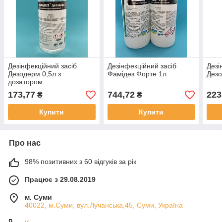
Дезінфекційний засіб
Дезінфекційний засіб
Дезі
Дезодерм 0,5л з
Фамідез Форте 1л
Дез
дозатором
173,77
744,72
223
₴
₴
Купити
Купити
Про нас
98% позитивних з 60 відгуків за рік
Працює з 29.08.2019
м. Суми
40022, м.Суми, вул.Лучанська,45, Суми, Україна