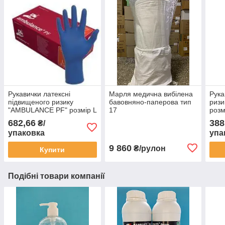
Рукавички латексні
Марля медична вибілена
Рука
підвищеного ризику
бавовняно-паперова тип
ризи
"AMBULANCE PF" розмір L
17
розм
(великий) 50шт/уп(25 пар)
пар)
682,66
388
₴/
упаковка
упа
9 860
₴/рулон
Купити
Подібні товари компанії