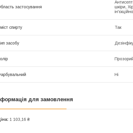
Антисепти
бласть застосування
шкіри, Хі
ін'єкційн
міст спирту
Так
ип засобу
Дезінфік
олір
Прозори
арбувальний
Ні
нформація для замовлення
іна:
1 103,16 ₴