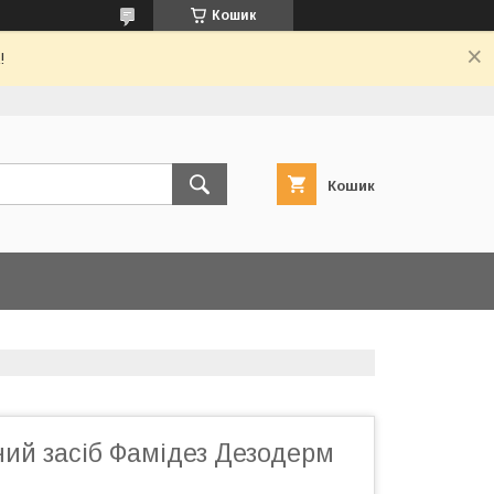
Кошик
!
Кошик
ний засіб Фамідез Дезодерм