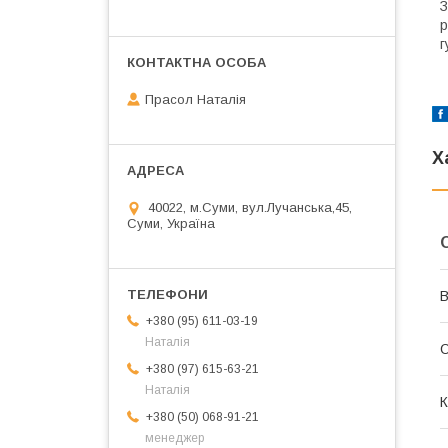
З
р
г
Прасол Наталія
Х
40022, м.Суми, вул.Лучанська,45,
Суми, Україна
В
+380 (95) 611-03-19
Наталія
О
+380 (97) 615-63-21
Наталія
К
+380 (50) 068-91-21
менеджер