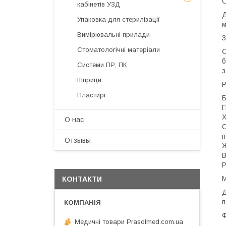
О
кабінетів УЗД
Д
Упаковка для стерилізації
м
Вимірювальні прилади
З
Стоматологічні матеріали
О
б
Системи ПР, ПК
з
Шприци
Р
Пластирі
Б
Г
Х
О нас
С
п
Отзывы
Ж
В
Р
М
КОНТАКТИ
Д
п
Ф
Медичні товари Prasolmed.com.ua