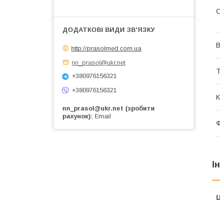
О
В
http://prasolmed.com.ua
nn_prasol@ukr.net
Т
+380976156321
+380976156321
К
nn_prasol@ukr.net (зробити
рахунок)
Email
Ф
І
Ц