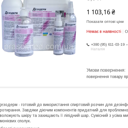
1 103,16 ₴
Показати оптові ціни
Немає в наявності
О
+380 (95) 611-03-19
Наталія
повернення товару п
езодерм - готовий до використання спиртовий розчин для дезінфек
ротирання. Завдяки діючим компонентів придатний для проблемної 
воложують шкіру та захищають її ліпідний шар. Сумісний з усіма м
монієвих сполук.