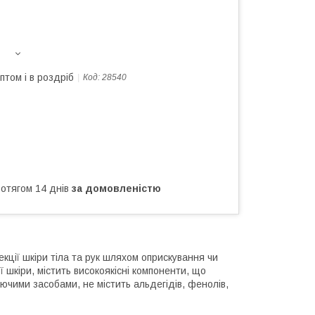
птом і в роздріб
Код:
28540
ротягом 14 днів
за домовленістю
ції шкіри тіла та рук шляхом оприскування чи
шкіри, містить високоякісні компоненти, що
иючими засобами, не містить альдегідів, фенолів,