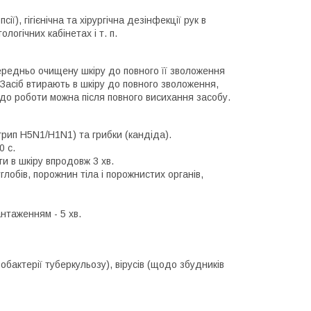
ії), гігієнічна та хірургічна дезінфекції рук в
логічних кабінетах і т. п.
редньо очищену шкіру до повного її зволоження
асіб втирають в шкіру до повного зволоження,
до роботи можна після повного висихання засобу.
/грип H5N1/H1N1) та грибки (кандіда).
0 с.
ти в шкіру впродовж 3 хв.
углобів, порожнин тіла і порожнистих органів,
антаженням - 5 хв.
бактерії туберкульозу), вірусів (щодо збудників