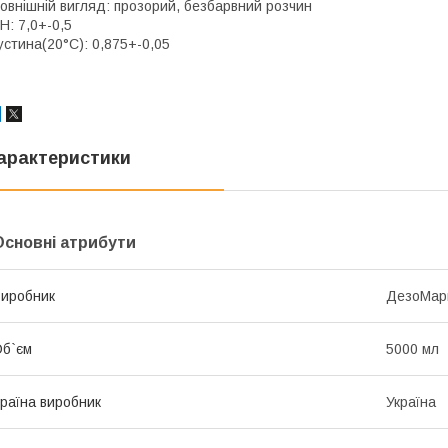
овнішній вигляд: прозорий, безбарвний розчин
Н: 7,0+-0,5
устина(20°С): 0,875+-0,05
арактеристики
Основні атрибути
иробник
ДезоМар
б`єм
5000 мл
раїна виробник
Україна