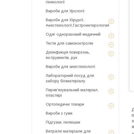
гінекології
Вироби для Урології
Вироби для Хірургії,
Анестезіології,Гастроентерология
Одяг одноразовий медичний
Тести для самоконтролю
Дезінфекція поверхонь,
інструментів, рук
Вироби для анестезіології
Лабораторний посуд для
забору біоматеріалу
Перев'язувальний матеріал,
пластирі
Ортопедичні товари
Д
Вироби з гуми
п
з
Підгузки, пелюшки
а
Витратні матеріали для