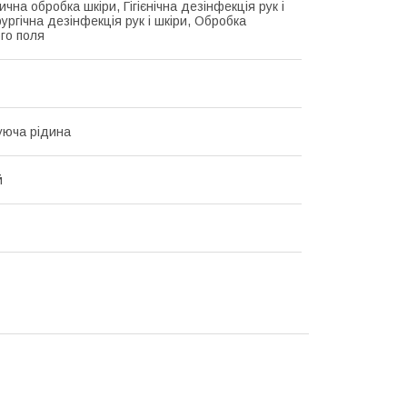
чна обробка шкіри, Гігієнічна дезінфекція рук і
рургічна дезінфекція рук і шкіри, Обробка
ого поля
уюча рідина
й