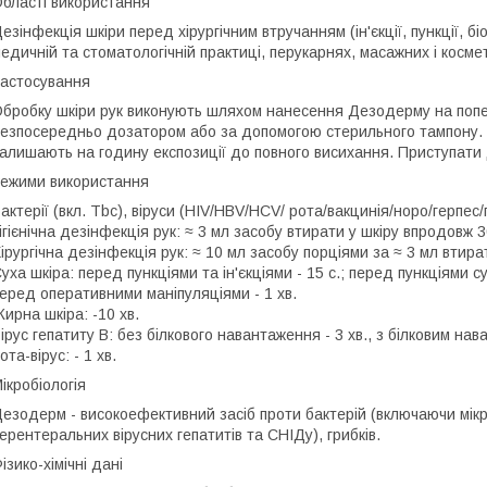
бласті використання
езінфекція шкіри перед хірургічним втручанням (ін'єкції, пункції, біопс
едичній та стоматологічній практиці, перукарнях, масажних і космето
астосування
бробку шкіри рук виконують шляхом нанесення Дезодерму на попе
езпосередньо дозатором або за допомогою стерильного тампону. З
алишають на годину експозиції до повного висихання. Приступати 
ежими використання
актерії (вкл. Tbс), віруси (HIV/HBV/НСV/ рота/вакцинія/норо/герпес
ігієнічна дезінфекція рук: ≈ 3 мл засобу втирати у шкіру впродовж 3
ірургічна дезінфекція рук: ≈ 10 мл засобу порціями за ≈ 3 мл втира
уха шкіра: перед пункціями та ін'єкціями - 15 с.; перед пункціями с
еред оперативними маніпуляціями - 1 хв.
ирна шкіра: -10 хв.
ірус гепатиту В: без білкового навантаження - 3 хв., з білковим нав
ота-вірус: - 1 хв.
ікробіологія
езодерм - високоефективний засіб проти бактерій (включаючи мікро
ерентеральних вірусних гепатитів та СНІДу), грибків.
ізико-хімічні дані