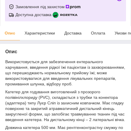
Замовлення під захистом
Доступна доставка
Опис
Характеристики
Доставка
Оплата
Умови п
Опис
Використовується для забезпечення ентерального
харчування, введення рідкої їжі пацієнтам із захворюваннями,
що перешкоджають нормальному прийому їжі; може
використовуватися для введення лікувальних препаратів,
промивання шлунка, відбору проб.
Катетер для годування виготовлений з прозорого
полівінілхлориду (PVC), складається з трубки та конектора
(адаптера) типу Луєр Сліп із захисним ковпачком. Має гладку
поверхню та закритий атравматичний дистальний кінець
закругленої форми, що запобігає травмуванню тканин під час
введення катетера. На дистальному кінці – 2 латеральні вічка.
Довжина катетера 500 мм. Має рентгенконтрастну смужку по