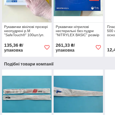
Рукавички вінілові прозорі
Рукавички нітрилові
Плас
неопудрені р.М
нестерильні без пудри
500 
"SafeTouch®" 100шт./уп.
"NITRYLEX BASIC" розмір
осно
(50пар)
L, сині 100шт/уп ( 50пар)
135,36
261,33
₴/
₴/
12,
упаковка
упаковка
Подібні товари компанії